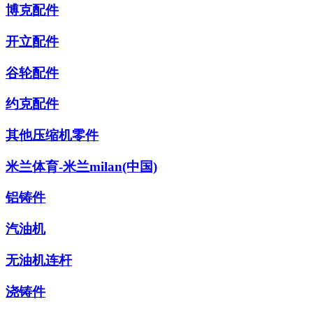
博克配件
开立配件
谷轮配件
约克配件
其他压缩机零件
米兰体育-米兰milan(中国)
铝铸件
汽油机
无油机连杆
浇铸件