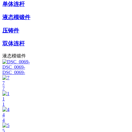
单体连杆
液态模锻件
压铸件
双体连杆
液态模锻件
DSC_0069-
DSC_0069-
7
7
1
1
4
4
5