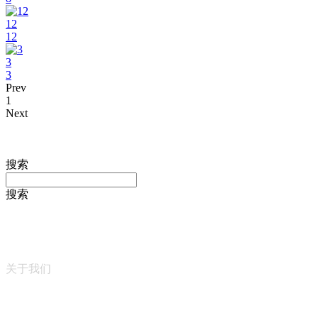
12
12
3
3
Prev
1
Next
搜索
搜索
搜索
专业生产各类制冷压缩机、空气压缩机、汽油发动机内的铝合金连
杆、活塞及其它铸造铝合金配件。
关于我们