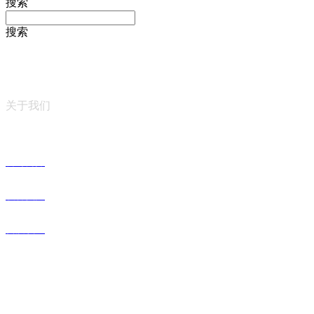
搜索
搜索
专业生产各类制冷压缩机、空气压缩机、汽油发动机内的铝合金连
杆、活塞及其它铸造铝合金配件。
关于我们
公司简介
设备实力
资质认证