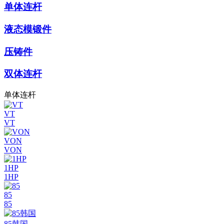
单体连杆
液态模锻件
压铸件
双体连杆
单体连杆
VT
VT
VON
VON
1HP
1HP
85
85
85韩国