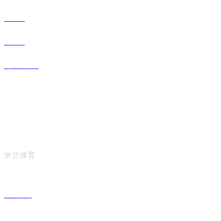
铝铸件
汽油机
无油机连杆
米兰体育
米兰体育
行业新闻