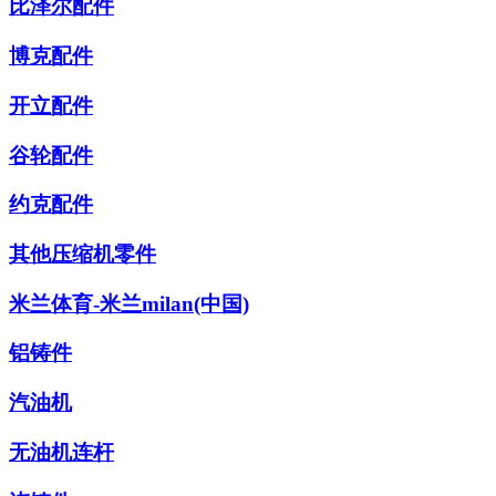
比泽尔配件
博克配件
开立配件
谷轮配件
约克配件
其他压缩机零件
米兰体育-米兰milan(中国)
铝铸件
汽油机
无油机连杆