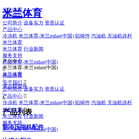
米兰体育
米兰体育
关于我们
公司简介
设备实力
资质认证
产品中心
冷冻机
米兰体育-米兰milan(中国)
铝铸件
汽油机
无油机连杆
米兰体育
米兰体育
行业新闻
服务支持
产品中心
米兰体育-米兰milan(中国)
米兰体育-米兰milan(中国)

米兰体育
米兰体育
/
关于我们

液态模锻件
公司简介
设备实力
资质认证
/
产品中心

5
冷冻机
米兰体育-米兰milan(中国)
铝铸件
汽油机
无油机连杆
米兰体育

产品列表
米兰体育
行业新闻
服务支持
制冷压缩机配件
米兰体育-米兰milan(中国)