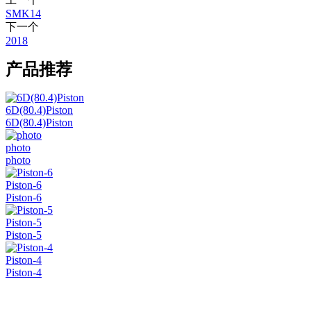
SMK14
下一个
2018
产品推荐
6D(80.4)Piston
6D(80.4)Piston
photo
photo
Piston-6
Piston-6
Piston-5
Piston-5
Piston-4
Piston-4
搜索