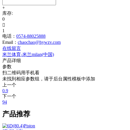
+
库存:
0

1
电话：
0574-88025888
Email：
chaochao@hywzv.com
在线留言
米兰体育-米兰milan(中国)
产品详细
参数
扫二维码用手机看
未找到相应参数组，请于后台属性模板中添加
上一个
0.9
下一个
94
产品推荐