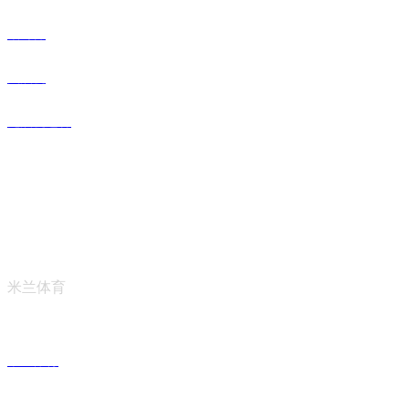
铝铸件
汽油机
无油机连杆
米兰体育
米兰体育
行业新闻