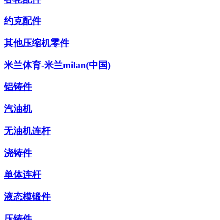
约克配件
其他压缩机零件
米兰体育-米兰milan(中国)
铝铸件
汽油机
无油机连杆
浇铸件
单体连杆
液态模锻件
压铸件