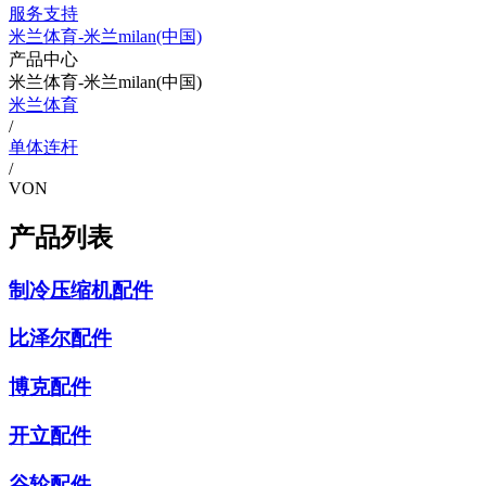
服务支持
米兰体育-米兰milan(中国)
产品中心
米兰体育-米兰milan(中国)
米兰体育
/
单体连杆
/
VON
产品列表
制冷压缩机配件
比泽尔配件
博克配件
开立配件
谷轮配件