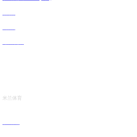
铝铸件
汽油机
无油机连杆
米兰体育
米兰体育