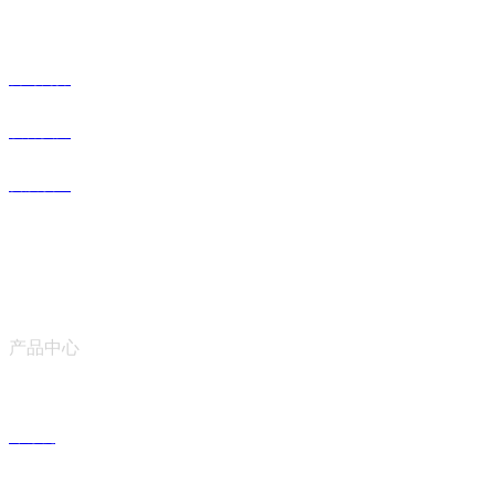
公司简介
设备实力
资质认证
产品中心
冷冻机
米兰体育-米兰milan(中国)