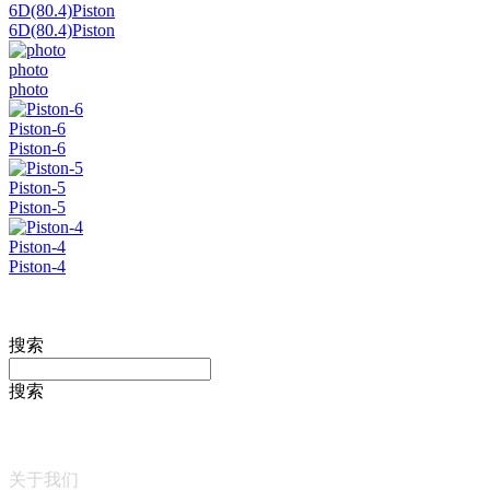
6D(80.4)Piston
6D(80.4)Piston
photo
photo
Piston-6
Piston-6
Piston-5
Piston-5
Piston-4
Piston-4
搜索
搜索
搜索
专业生产各类制冷压缩机、空气压缩机、汽油发动机内的铝合金连杆、
关于我们