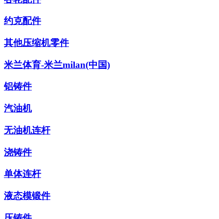
约克配件
其他压缩机零件
米兰体育-米兰milan(中国)
铝铸件
汽油机
无油机连杆
浇铸件
单体连杆
液态模锻件
压铸件