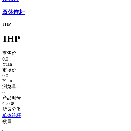
双体连杆
1HP
1HP
零售价
0.0
Yuan
市场价
0.0
Yuan
浏览量:
0
产品编号
G-038
所属分类
单体连杆
数量
-