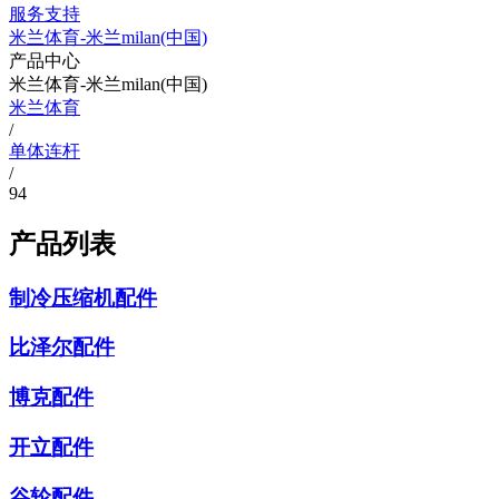
服务支持
米兰体育-米兰milan(中国)
产品中心
米兰体育-米兰milan(中国)
米兰体育
/
单体连杆
/
94
产品列表
制冷压缩机配件
比泽尔配件
博克配件
开立配件
谷轮配件