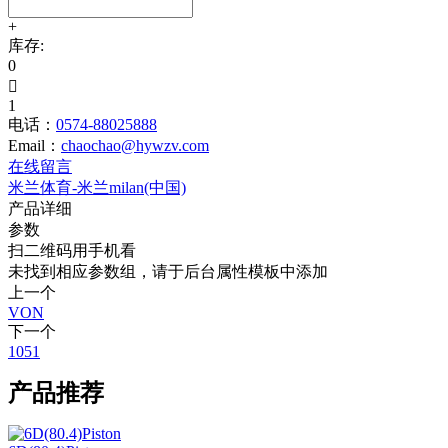
+
库存:
0

1
电话：
0574-88025888
Email：
chaochao@hywzv.com
在线留言
米兰体育-米兰milan(中国)
产品详细
参数
扫二维码用手机看
未找到相应参数组，请于后台属性模板中添加
上一个
VON
下一个
1051
产品推荐