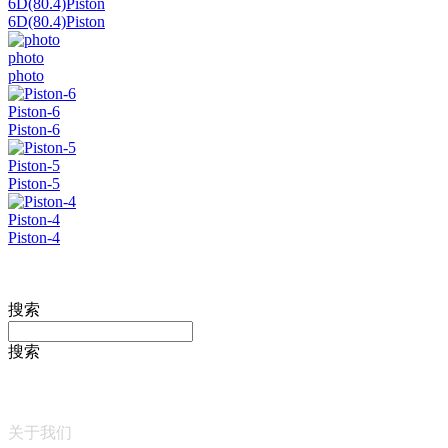
6D(80.4)Piston
6D(80.4)Piston
photo
photo
Piston-6
Piston-6
Piston-5
Piston-5
Piston-4
Piston-4
搜索
搜索
搜索
专业生产各类制冷压缩机、空气压缩机、汽油发动机内的铝合金连杆、
关于我们