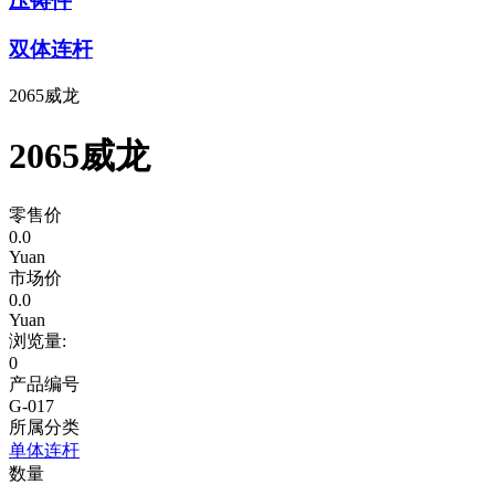
压铸件
双体连杆
2065威龙
2065威龙
零售价
0.0
Yuan
市场价
0.0
Yuan
浏览量:
0
产品编号
G-017
所属分类
单体连杆
数量