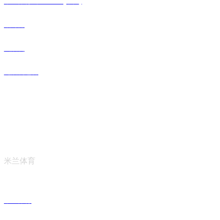
米兰体育-米兰milan(中国)
铝铸件
汽油机
无油机连杆
米兰体育
米兰体育