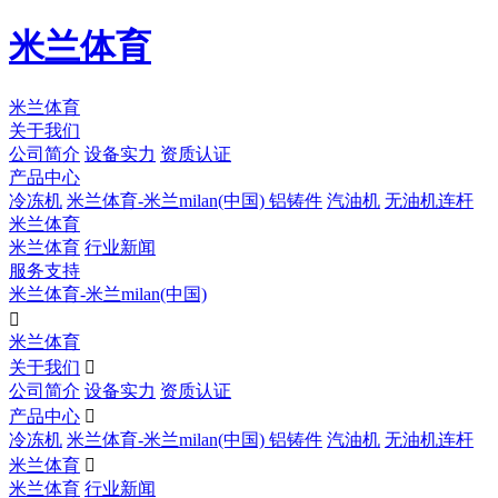
米兰体育
米兰体育
关于我们
公司简介
设备实力
资质认证
产品中心
冷冻机
米兰体育-米兰milan(中国)
铝铸件
汽油机
无油机连杆
米兰体育
米兰体育
行业新闻
服务支持
米兰体育-米兰milan(中国)

米兰体育
关于我们

公司简介
设备实力
资质认证
产品中心

冷冻机
米兰体育-米兰milan(中国)
铝铸件
汽油机
无油机连杆
米兰体育

米兰体育
行业新闻