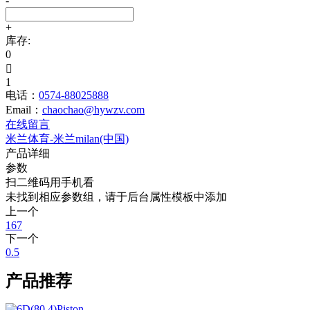
-
+
库存:
0

1
电话：
0574-88025888
Email：
chaochao@hywzv.com
在线留言
米兰体育-米兰milan(中国)
产品详细
参数
扫二维码用手机看
未找到相应参数组，请于后台属性模板中添加
上一个
167
下一个
0.5
产品推荐