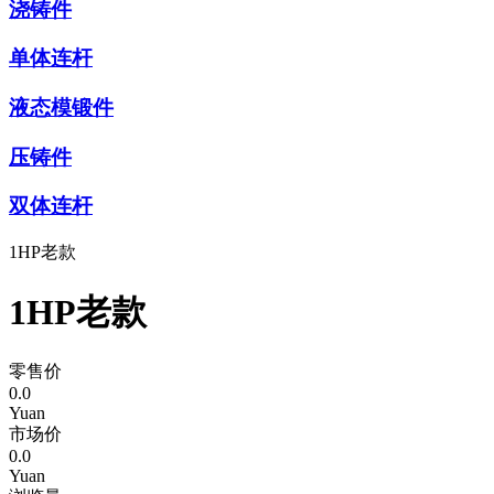
浇铸件
单体连杆
液态模锻件
压铸件
双体连杆
1HP老款
1HP老款
零售价
0.0
Yuan
市场价
0.0
Yuan