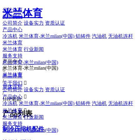
米兰体育
米兰体育
关于我们
公司简介
设备实力
资质认证
产品中心
冷冻机
米兰体育-米兰milan(中国)
铝铸件
汽油机
无油机连杆
米兰体育
米兰体育
行业新闻
服务支持
产品中心
米兰体育-米兰milan(中国)
米兰体育-米兰milan(中国)

米兰体育
米兰体育
/
关于我们

单体连杆
公司简介
设备实力
资质认证
/
产品中心

1HP老款
冷冻机
米兰体育-米兰milan(中国)
铝铸件
汽油机
无油机连杆
米兰体育

产品列表
米兰体育
行业新闻
服务支持
制冷压缩机配件
米兰体育-米兰milan(中国)