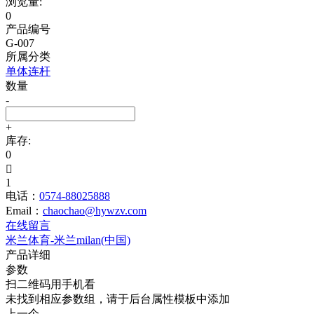
浏览量:
0
产品编号
G-007
所属分类
单体连杆
数量
-
+
库存:
0

1
电话：
0574-88025888
Email：
chaochao@hywzv.com
在线留言
米兰体育-米兰milan(中国)
产品详细
参数
扫二维码用手机看
未找到相应参数组，请于后台属性模板中添加
上一个