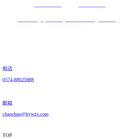
联系人：陈章伟
13305747386
谢金生
13456167092
Email：​
chaochao@hywzv.com
chaochaosales@163.com
电话
0574-88025888
邮箱
chaochao@hywzv.com
TOP