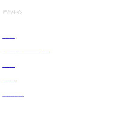
产品中心
冷冻机
米兰体育-米兰milan(中国)
铝铸件
汽油机
无油机连杆