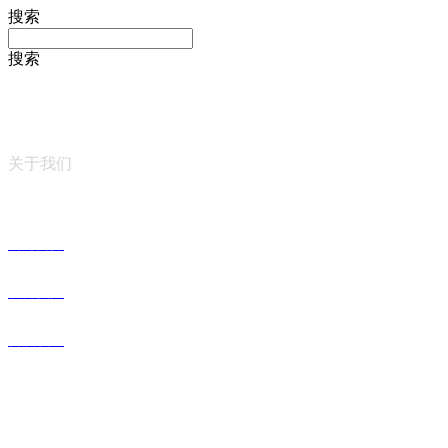
搜索
搜索
专业生产各类制冷压缩机、空气压缩机、汽油发动机内的铝合金连
杆、活塞及其它铸造铝合金配件。
关于我们
公司简介
设备实力
资质认证