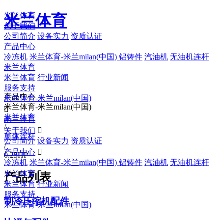
米兰体育
米兰体育
关于我们
公司简介
设备实力
资质认证
产品中心
冷冻机
米兰体育-米兰milan(中国)
铝铸件
汽油机
无油机连杆
米兰体育
米兰体育
行业新闻
服务支持
产品中心
米兰体育-米兰milan(中国)
米兰体育-米兰milan(中国)

米兰体育
米兰体育
/
关于我们

单体连杆
公司简介
设备实力
资质认证
/
产品中心

0.25HP
冷冻机
米兰体育-米兰milan(中国)
铝铸件
汽油机
无油机连杆
米兰体育

产品列表
米兰体育
行业新闻
服务支持
制冷压缩机配件
米兰体育-米兰milan(中国)