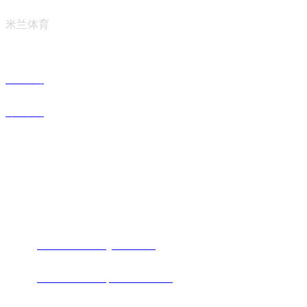
米兰体育
米兰体育
行业新闻
米兰体育-米兰milan(中国)
电话：
0574-88025888
88025555
(switchboard)
传真：
0574-88025632
88025555-805