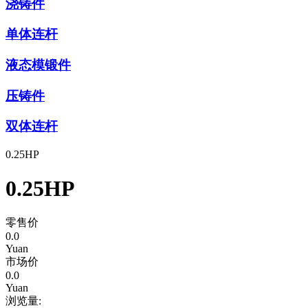
浇铸件
单体连杆
液态模锻件
压铸件
双体连杆
0.25HP
0.25HP
零售价
0.0
Yuan
市场价
0.0
Yuan
浏览量: