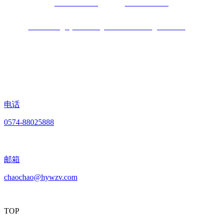
联系人：陈章伟
13305747386
谢金生
13456167092
Email：​
chaochao@hywzv.com
chaochaosales@163.com
电话
0574-88025888
邮箱
chaochao@hywzv.com
TOP