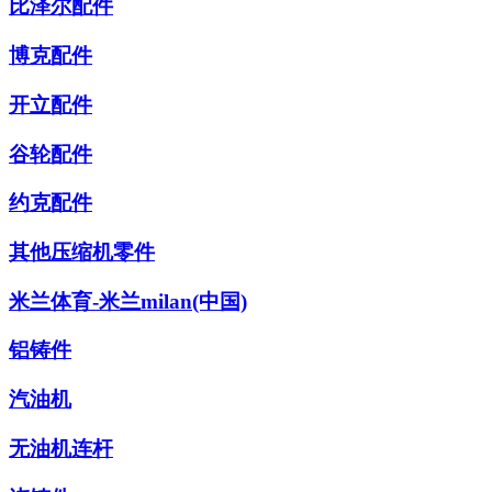
比泽尔配件
博克配件
开立配件
谷轮配件
约克配件
其他压缩机零件
米兰体育-米兰milan(中国)
铝铸件
汽油机
无油机连杆