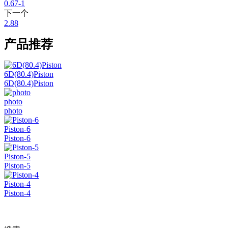
0.67-1
下一个
2.88
产品推荐
6D(80.4)Piston
6D(80.4)Piston
photo
photo
Piston-6
Piston-6
Piston-5
Piston-5
Piston-4
Piston-4
搜索