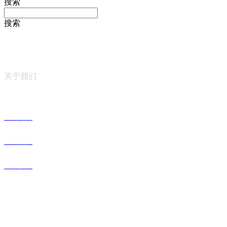
搜索
搜索
专业生产各类制冷压缩机、空气压缩机、汽油发动机内的铝合金连
杆、活塞及其它铸造铝合金配件。
关于我们
公司简介
设备实力
资质认证