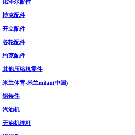
比泽尔配件
博克配件
开立配件
谷轮配件
约克配件
其他压缩机零件
米兰体育-米兰milan(中国)
铝铸件
汽油机
无油机连杆