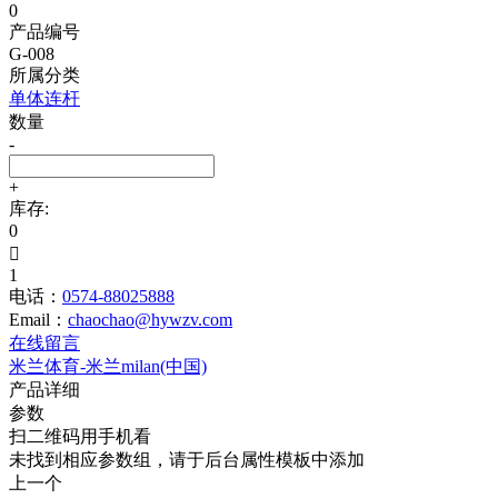
0
产品编号
G-008
所属分类
单体连杆
数量
-
+
库存:
0

1
电话：
0574-88025888
Email：
chaochao@hywzv.com
在线留言
米兰体育-米兰milan(中国)
产品详细
参数
扫二维码用手机看
未找到相应参数组，请于后台属性模板中添加
上一个