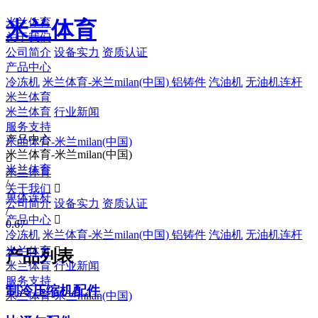
米兰体育
米兰体育
关于我们
公司简介
设备实力
资质认证
产品中心
冷冻机
米兰体育-米兰milan(中国)
铝铸件
汽油机
无油机连杆
米兰体育
米兰体育
行业新闻
服务支持
产品中心
米兰体育-米兰milan(中国)
米兰体育-米兰milan(中国)

米兰体育
米兰体育
/
关于我们

单体连杆
公司简介
设备实力
资质认证
/
产品中心

0.67
冷冻机
米兰体育-米兰milan(中国)
铝铸件
汽油机
无油机连杆
米兰体育

产品列表
米兰体育
行业新闻
服务支持
制冷压缩机配件
米兰体育-米兰milan(中国)