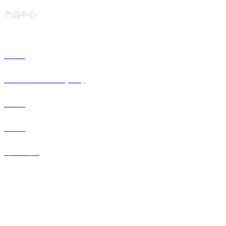
产品中心
冷冻机
米兰体育-米兰milan(中国)
铝铸件
汽油机
无油机连杆