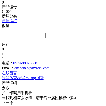
0
产品编号
G-005
所属分类
单体连杆
数量
-
+
库存:
0

1
电话：
0574-88025888
Email：
chaochao@hywzv.com
在线留言
米兰体育-米兰milan(中国)
产品详细
参数
扫二维码用手机看
未找到相应参数组，请于后台属性模板中添加
上一个