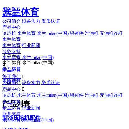
米兰体育
米兰体育
关于我们
公司简介
设备实力
资质认证
产品中心
冷冻机
米兰体育-米兰milan(中国)
铝铸件
汽油机
无油机连杆
米兰体育
米兰体育
行业新闻
服务支持
产品中心
米兰体育-米兰milan(中国)
米兰体育-米兰milan(中国)

米兰体育
米兰体育
/
关于我们

单体连杆
公司简介
设备实力
资质认证
/
产品中心

0.25
冷冻机
米兰体育-米兰milan(中国)
铝铸件
汽油机
无油机连杆
米兰体育

产品列表
米兰体育
行业新闻
服务支持
制冷压缩机配件
米兰体育-米兰milan(中国)