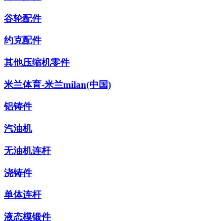
谷轮配件
约克配件
其他压缩机零件
米兰体育-米兰milan(中国)
铝铸件
汽油机
无油机连杆
浇铸件
单体连杆
液态模锻件