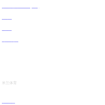
米兰体育-米兰milan(中国)
铝铸件
汽油机
无油机连杆
米兰体育
米兰体育