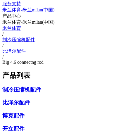
服务支持
米兰体育-米兰milan(中国)
产品中心
米兰体育-米兰milan(中国)
米兰体育
/
制冷压缩机配件
/
比泽尔配件
/
Big 4.6 connectng rod
产品列表
制冷压缩机配件
比泽尔配件
博克配件
开立配件