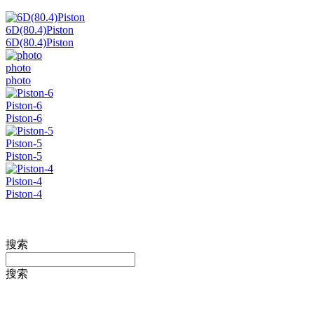
6D(80.4)Piston
6D(80.4)Piston
photo
photo
Piston-6
Piston-6
Piston-5
Piston-5
Piston-4
Piston-4
搜索
搜索
搜索
专业生产各类制冷压缩机、空气压缩机、汽油发动机内的铝合金连杆、