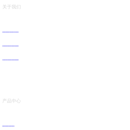
关于我们
公司简介
设备实力
资质认证
产品中心
冷冻机