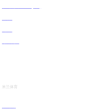
米兰体育-米兰milan(中国)
铝铸件
汽油机
无油机连杆
米兰体育
米兰体育