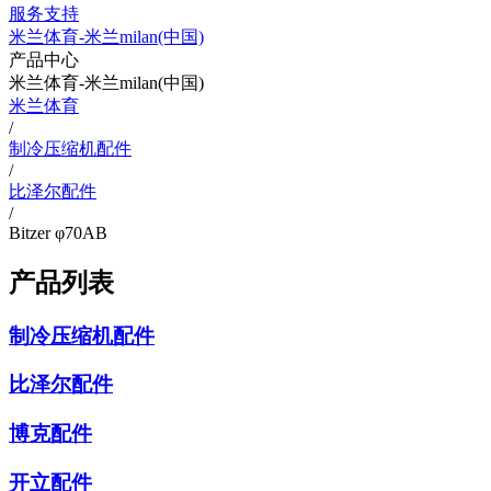
服务支持
米兰体育-米兰milan(中国)
产品中心
米兰体育-米兰milan(中国)
米兰体育
/
制冷压缩机配件
/
比泽尔配件
/
Bitzer φ70AB
产品列表
制冷压缩机配件
比泽尔配件
博克配件
开立配件