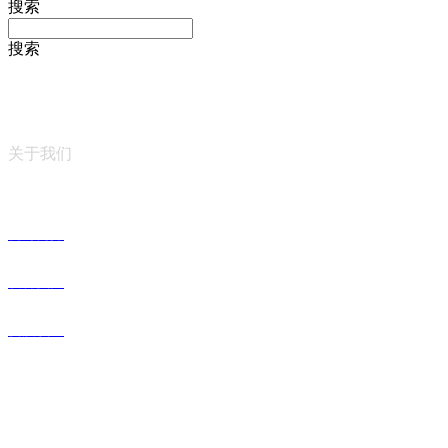
搜索
搜索
专业生产各类制冷压缩机、空气压缩机、汽油发动机内的铝合金连
杆、活塞及其它铸造铝合金配件。
关于我们
公司简介
设备实力
资质认证