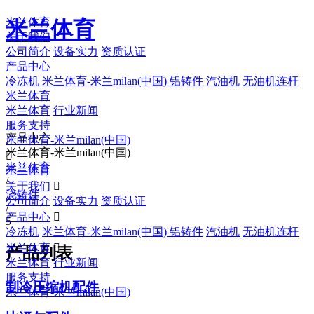
米兰体育
米兰体育
关于我们
公司简介
设备实力
资质认证
产品中心
冷冻机
米兰体育-米兰milan(中国)
铝铸件
汽油机
无油机连杆
米兰体育
米兰体育
行业新闻
服务支持
产品中心
米兰体育-米兰milan(中国)
米兰体育-米兰milan(中国)

米兰体育
米兰体育
/
关于我们

浇铸件
公司简介
设备实力
资质认证
/
产品中心

5
冷冻机
米兰体育-米兰milan(中国)
铝铸件
汽油机
无油机连杆
米兰体育

产品列表
米兰体育
行业新闻
服务支持
制冷压缩机配件
米兰体育-米兰milan(中国)