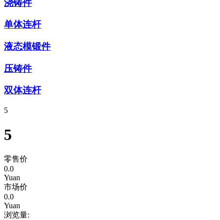
浇铸件
单体连杆
液态模锻件
压铸件
双体连杆
5
5
零售价
0.0
Yuan
市场价
0.0
Yuan
浏览量: