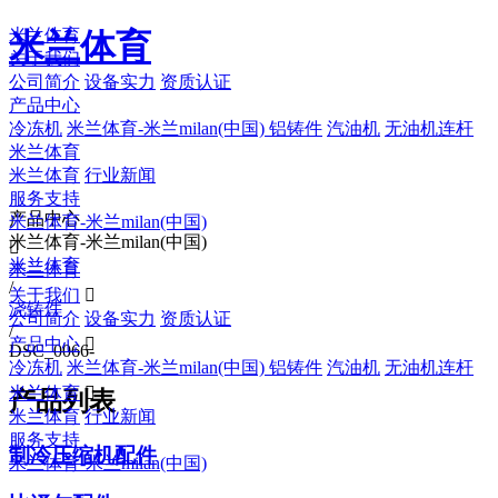
米兰体育
米兰体育
关于我们
公司简介
设备实力
资质认证
产品中心
冷冻机
米兰体育-米兰milan(中国)
铝铸件
汽油机
无油机连杆
米兰体育
米兰体育
行业新闻
服务支持
产品中心
米兰体育-米兰milan(中国)
米兰体育-米兰milan(中国)

米兰体育
米兰体育
/
关于我们

浇铸件
公司简介
设备实力
资质认证
/
产品中心

DSC_0066-
冷冻机
米兰体育-米兰milan(中国)
铝铸件
汽油机
无油机连杆
米兰体育

产品列表
米兰体育
行业新闻
服务支持
制冷压缩机配件
米兰体育-米兰milan(中国)