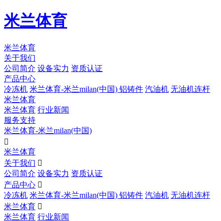
米兰体育
米兰体育
关于我们
公司简介
设备实力
资质认证
产品中心
冷冻机
米兰体育-米兰milan(中国)
铝铸件
汽油机
无油机连杆
米兰体育
米兰体育
行业新闻
服务支持
米兰体育-米兰milan(中国)

米兰体育
关于我们

公司简介
设备实力
资质认证
产品中心

冷冻机
米兰体育-米兰milan(中国)
铝铸件
汽油机
无油机连杆
米兰体育

米兰体育
行业新闻