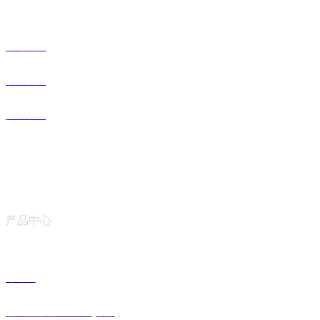
公司简介
设备实力
资质认证
产品中心
冷冻机
米兰体育-米兰milan(中国)