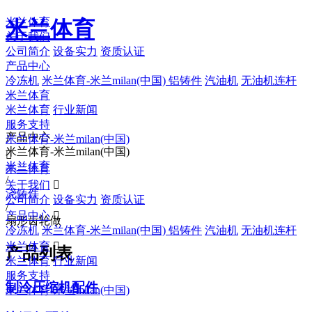
米兰体育
米兰体育
关于我们
公司简介
设备实力
资质认证
产品中心
冷冻机
米兰体育-米兰milan(中国)
铝铸件
汽油机
无油机连杆
米兰体育
米兰体育
行业新闻
服务支持
产品中心
米兰体育-米兰milan(中国)
米兰体育-米兰milan(中国)

米兰体育
米兰体育
/
关于我们

浇铸件
公司简介
设备实力
资质认证
/
产品中心

扇形齿轮做
冷冻机
米兰体育-米兰milan(中国)
铝铸件
汽油机
无油机连杆
米兰体育

产品列表
米兰体育
行业新闻
服务支持
制冷压缩机配件
米兰体育-米兰milan(中国)