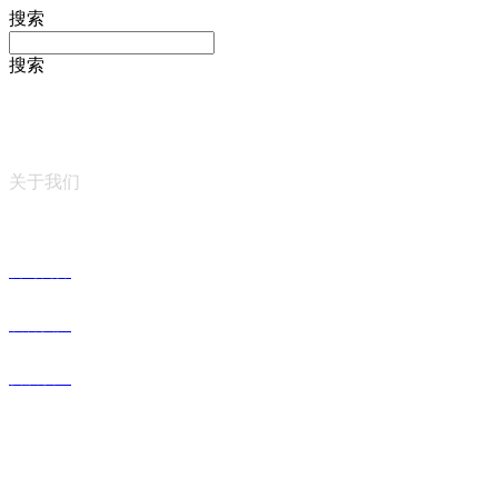
搜索
搜索
专业生产各类制冷压缩机、空气压缩机、汽油发动机内的铝合金连
杆、活塞及其它铸造铝合金配件。
关于我们
公司简介
设备实力
资质认证