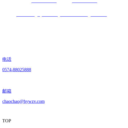
联系人：陈章伟
13305747386
谢金生
13456167092
Email：​
chaochao@hywzv.com
chaochaosales@163.com
电话
0574-88025888
邮箱
chaochao@hywzv.com
TOP