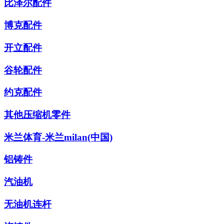
比泽尔配件
博克配件
开立配件
谷轮配件
约克配件
其他压缩机零件
米兰体育-米兰milan(中国)
铝铸件
汽油机
无油机连杆