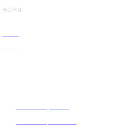
米兰体育
米兰体育
行业新闻
米兰体育-米兰milan(中国)
电话：
0574-88025888
88025555
(switchboard)
传真：
0574-88025632
88025555-805