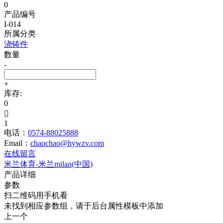
0
产品编号
I-014
所属分类
浇铸件
数量
-
+
库存:
0

1
电话：
0574-88025888
Email：
chaochao@hywzv.com
在线留言
米兰体育-米兰milan(中国)
产品详细
参数
扫二维码用手机看
未找到相应参数组，请于后台属性模板中添加
上一个