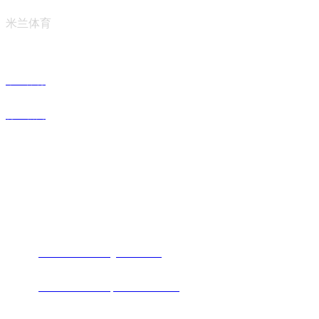
米兰体育
米兰体育
行业新闻
米兰体育-米兰milan(中国)
电话：
0574-88025888
88025555
(switchboard)
传真：
0574-88025632
88025555-805