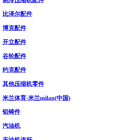
制冷压缩机配件
比泽尔配件
博克配件
开立配件
谷轮配件
约克配件
其他压缩机零件
米兰体育-米兰milan(中国)
铝铸件
汽油机
无油机连杆