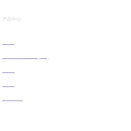
产品中心
冷冻机
米兰体育-米兰milan(中国)
铝铸件
汽油机
无油机连杆