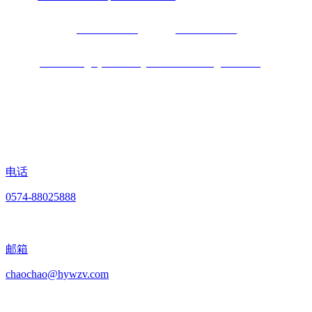
联系人：陈章伟
13305747386
谢金生
13456167092
Email：​
chaochao@hywzv.com
chaochaosales@163.com
电话
0574-88025888
邮箱
chaochao@hywzv.com