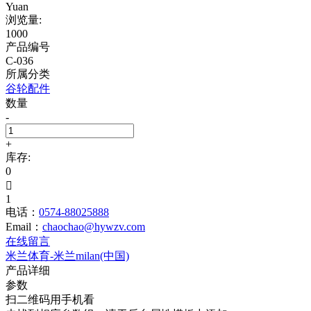
Yuan
浏览量:
1000
产品编号
C-036
所属分类
谷轮配件
数量
-
+
库存:
0

1
电话：
0574-88025888
Email：
chaochao@hywzv.com
在线留言
米兰体育-米兰milan(中国)
产品详细
参数
扫二维码用手机看