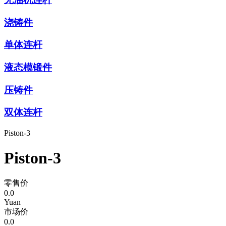
浇铸件
单体连杆
液态模锻件
压铸件
双体连杆
Piston-3
Piston-3
零售价
0.0
Yuan
市场价
0.0