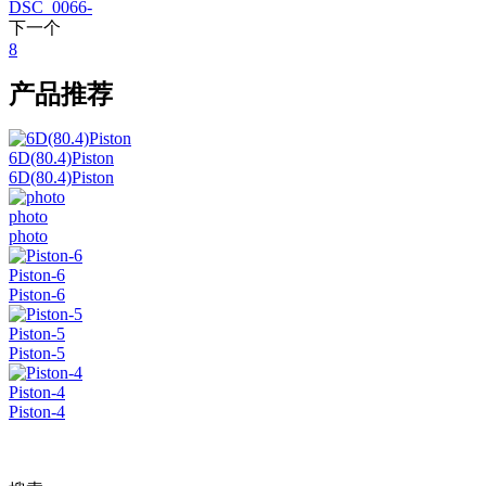
DSC_0066-
下一个
8
产品推荐
6D(80.4)Piston
6D(80.4)Piston
photo
photo
Piston-6
Piston-6
Piston-5
Piston-5
Piston-4
Piston-4
搜索