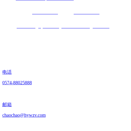
联系人：陈章伟
13305747386
谢金生
13456167092
Email：​
chaochao@hywzv.com
chaochaosales@163.com
电话
0574-88025888
邮箱
chaochao@hywzv.com