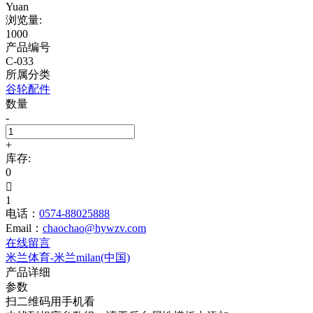
Yuan
浏览量:
1000
产品编号
C-033
所属分类
谷轮配件
数量
-
+
库存:
0

1
电话：
0574-88025888
Email：
chaochao@hywzv.com
在线留言
米兰体育-米兰milan(中国)
产品详细
参数
扫二维码用手机看