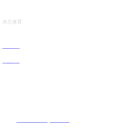
米兰体育
米兰体育
行业新闻
米兰体育-米兰milan(中国)
电话：
0574-88025888
88025555
(switchboard)
传真：
0574-88025632
88025555-805