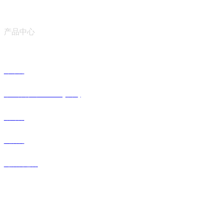
产品中心
冷冻机
米兰体育-米兰milan(中国)
铝铸件
汽油机
无油机连杆