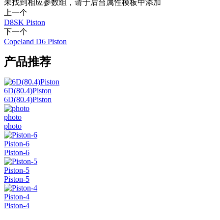
未找到相应参数组，请于后台属性模板中添加
上一个
D8SK Piston
下一个
Copeland D6 Piston
产品推荐
6D(80.4)Piston
6D(80.4)Piston
photo
photo
Piston-6
Piston-6
Piston-5
Piston-5
Piston-4
Piston-4