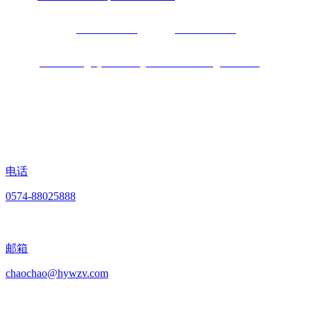
联系人：陈章伟
13305747386
谢金生
13456167092
Email：​
chaochao@hywzv.com
chaochaosales@163.com
电话
0574-88025888
邮箱
chaochao@hywzv.com