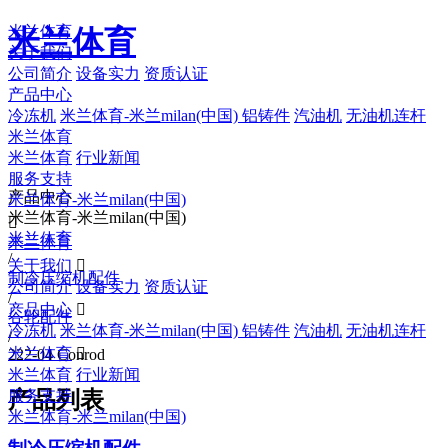
米兰体育
米兰体育
关于我们
公司简介
设备实力
资质认证
产品中心
冷冻机
米兰体育-米兰milan(中国)
铝铸件
汽油机
无油机连杆
米兰体育
米兰体育
行业新闻
服务支持
产品中心
米兰体育-米兰milan(中国)
米兰体育-米兰milan(中国)

米兰体育
米兰体育
/
关于我们

制冷压缩机配件
公司简介
设备实力
资质认证
/
产品中心

谷轮配件
冷冻机
米兰体育-米兰milan(中国)
铝铸件
汽油机
无油机连杆
/
米兰体育

222-04 Conrod
米兰体育
行业新闻
产品列表
服务支持
米兰体育-米兰milan(中国)