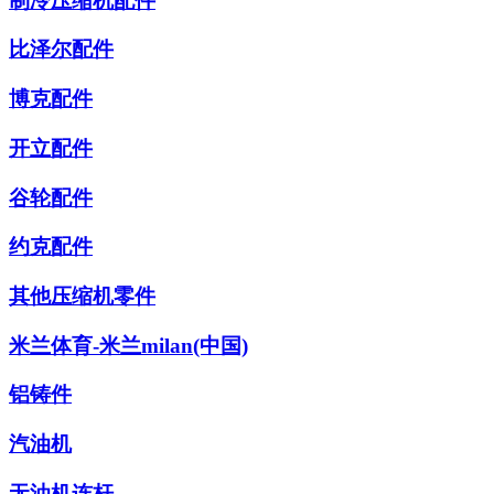
制冷压缩机配件
比泽尔配件
博克配件
开立配件
谷轮配件
约克配件
其他压缩机零件
米兰体育-米兰milan(中国)
铝铸件
汽油机
无油机连杆