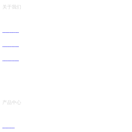
关于我们
公司简介
设备实力
资质认证
产品中心
冷冻机