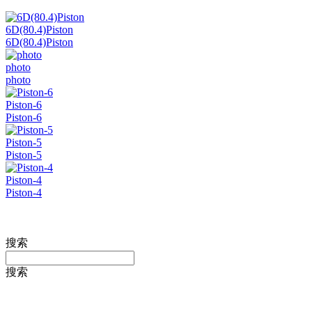
6D(80.4)Piston
6D(80.4)Piston
photo
photo
Piston-6
Piston-6
Piston-5
Piston-5
Piston-4
Piston-4
搜索
搜索
搜索
专业生产各类制冷压缩机、空气压缩机、汽油发动机内的铝合金连杆、