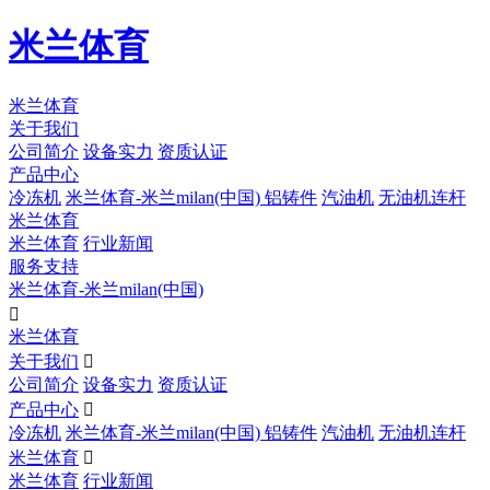
米兰体育
米兰体育
关于我们
公司简介
设备实力
资质认证
产品中心
冷冻机
米兰体育-米兰milan(中国)
铝铸件
汽油机
无油机连杆
米兰体育
米兰体育
行业新闻
服务支持
米兰体育-米兰milan(中国)

米兰体育
关于我们

公司简介
设备实力
资质认证
产品中心

冷冻机
米兰体育-米兰milan(中国)
铝铸件
汽油机
无油机连杆
米兰体育

米兰体育
行业新闻