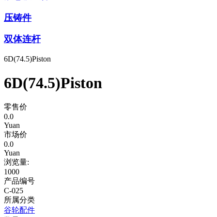
压铸件
双体连杆
6D(74.5)Piston
6D(74.5)Piston
零售价
0.0
Yuan
市场价
0.0
Yuan
浏览量:
1000
产品编号
C-025
所属分类
谷轮配件