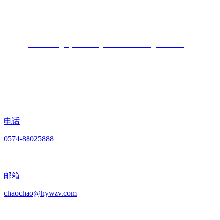
联系人：陈章伟
13305747386
谢金生
13456167092
Email：​
chaochao@hywzv.com
chaochaosales@163.com
电话
0574-88025888
邮箱
chaochao@hywzv.com