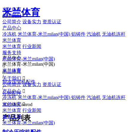
米兰体育
米兰体育
关于我们
公司简介
设备实力
资质认证
产品中心
冷冻机
米兰体育-米兰milan(中国)
铝铸件
汽油机
无油机连杆
米兰体育
米兰体育
行业新闻
服务支持
产品中心
米兰体育-米兰milan(中国)
米兰体育-米兰milan(中国)

米兰体育
米兰体育
/
关于我们

制冷压缩机配件
公司简介
设备实力
资质认证
/
产品中心

谷轮配件
冷冻机
米兰体育-米兰milan(中国)
铝铸件
汽油机
无油机连杆
/
米兰体育

3D(008)Conrod
米兰体育
行业新闻
产品列表
服务支持
米兰体育-米兰milan(中国)