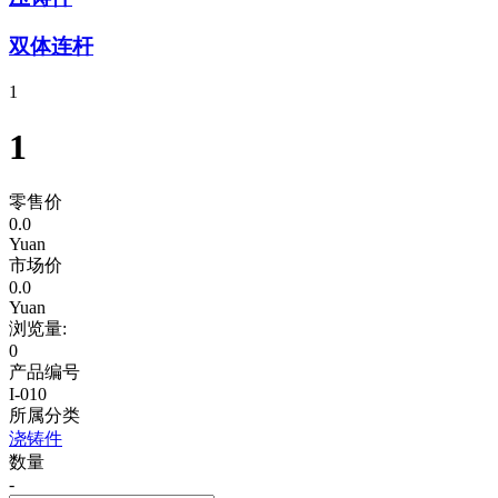
双体连杆
1
1
零售价
0.0
Yuan
市场价
0.0
Yuan
浏览量:
0
产品编号
I-010
所属分类
浇铸件
数量
-