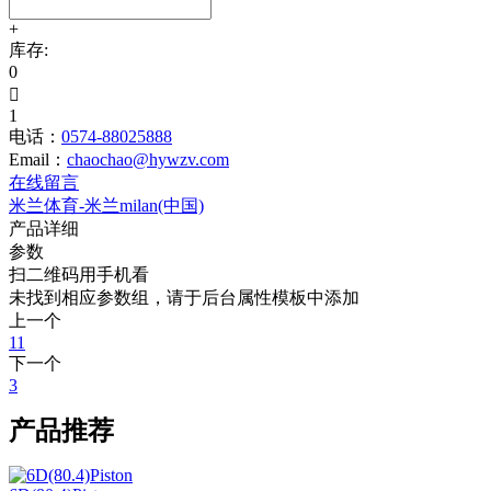
+
库存:
0

1
电话：
0574-88025888
Email：
chaochao@hywzv.com
在线留言
米兰体育-米兰milan(中国)
产品详细
参数
扫二维码用手机看
未找到相应参数组，请于后台属性模板中添加
上一个
11
下一个
3
产品推荐