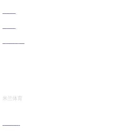
铝铸件
汽油机
无油机连杆
米兰体育
米兰体育
行业新闻