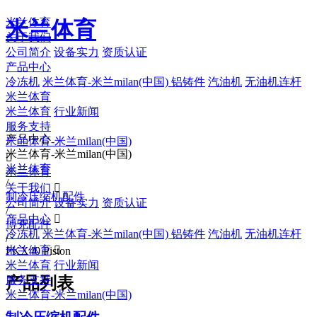
米兰体育
米兰体育
关于我们
公司简介
设备实力
资质认证
产品中心
冷冻机
米兰体育-米兰milan(中国)
铝铸件
汽油机
无油机连杆
米兰体育
米兰体育
行业新闻
服务支持
产品中心
米兰体育-米兰milan(中国)
米兰体育-米兰milan(中国)

米兰体育
米兰体育
/
关于我们

制冷压缩机配件
公司简介
设备实力
资质认证
/
产品中心

博克配件
冷冻机
米兰体育-米兰milan(中国)
铝铸件
汽油机
无油机连杆
/
米兰体育

FKX40 Piston
米兰体育
行业新闻
产品列表
服务支持
米兰体育-米兰milan(中国)