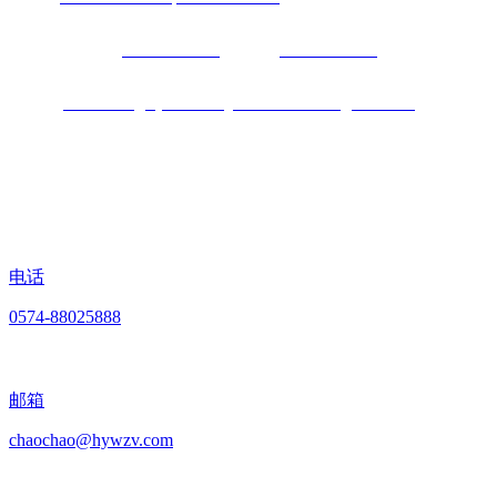
联系人：陈章伟
13305747386
谢金生
13456167092
Email：​
chaochao@hywzv.com
chaochaosales@163.com
电话
0574-88025888
邮箱
chaochao@hywzv.com