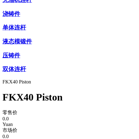
浇铸件
单体连杆
液态模锻件
压铸件
双体连杆
FKX40 Piston
FKX40 Piston
零售价
0.0
Yuan
市场价
0.0