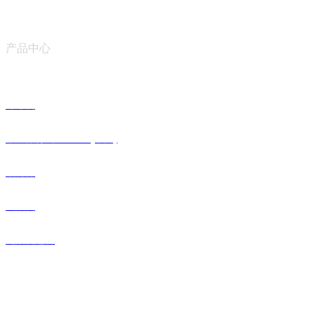
产品中心
冷冻机
米兰体育-米兰milan(中国)
铝铸件
汽油机
无油机连杆