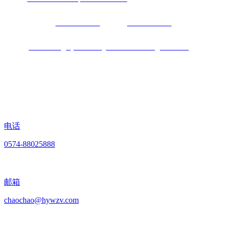
联系人：陈章伟
13305747386
谢金生
13456167092
Email：​
chaochao@hywzv.com
chaochaosales@163.com
电话
0574-88025888
邮箱
chaochao@hywzv.com