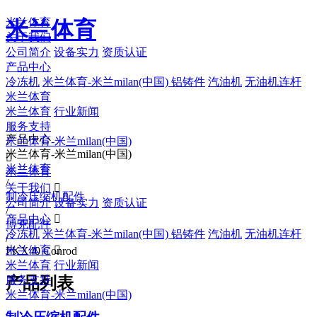
米兰体育
米兰体育
关于我们
公司简介
设备实力
资质认证
产品中心
冷冻机
米兰体育-米兰milan(中国)
铝铸件
汽油机
无油机连杆
米兰体育
米兰体育
行业新闻
服务支持
产品中心
米兰体育-米兰milan(中国)
米兰体育-米兰milan(中国)

米兰体育
米兰体育
/
关于我们

制冷压缩机配件
公司简介
设备实力
资质认证
/
产品中心

博克配件
冷冻机
米兰体育-米兰milan(中国)
铝铸件
汽油机
无油机连杆
/
米兰体育

FKX40 Conrod
米兰体育
行业新闻
产品列表
服务支持
米兰体育-米兰milan(中国)