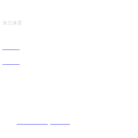
米兰体育
米兰体育
行业新闻
米兰体育-米兰milan(中国)
电话：
0574-88025888
88025555
(switchboard)
传真：
0574-88025632
88025555-805