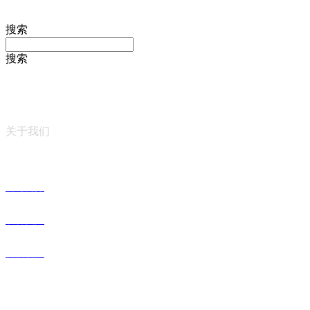
搜索
搜索
搜索
专业生产各类制冷压缩机、空气压缩机、汽油发动机内的铝合金连
杆、活塞及其它铸造铝合金配件。
关于我们
公司简介
设备实力
资质认证