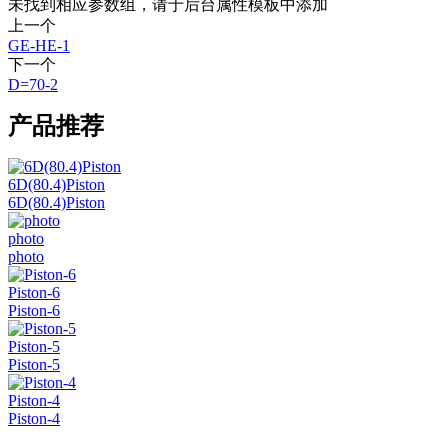
未找到相应参数组，请于后台属性模板中添加
上一个
GE-HE-1
下一个
D=70-2
产品推荐
6D(80.4)Piston
6D(80.4)Piston
photo
photo
Piston-6
Piston-6
Piston-5
Piston-5
Piston-4
Piston-4