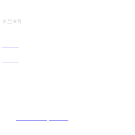
米兰体育
米兰体育
行业新闻
米兰体育-米兰milan(中国)
电话：
0574-88025888
88025555
(switchboard)
传真：
0574-88025632
88025555-805