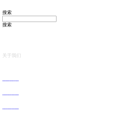
搜索
搜索
搜索
专业生产各类制冷压缩机、空气压缩机、汽油发动机内的铝合金连
杆、活塞及其它铸造铝合金配件。
关于我们
公司简介
设备实力
资质认证