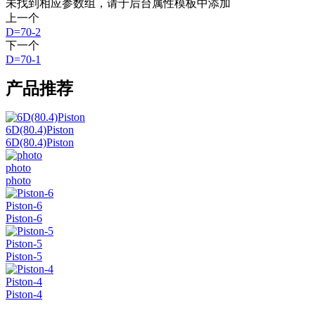
未找到相应参数组，请于后台属性模板中添加
上一个
D=70-2
下一个
D=70-1
产品推荐
6D(80.4)Piston
6D(80.4)Piston
photo
photo
Piston-6
Piston-6
Piston-5
Piston-5
Piston-4
Piston-4