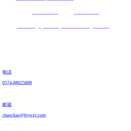
联系人：陈章伟
13305747386
谢金生
13456167092
Email：​
chaochao@hywzv.com
chaochaosales@163.com
电话
0574-88025888
邮箱
chaochao@hywzv.com