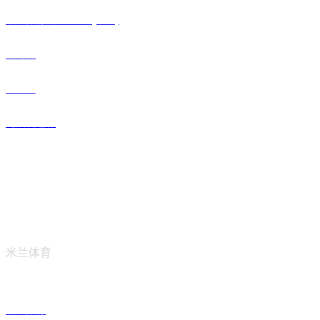
米兰体育-米兰milan(中国)
铝铸件
汽油机
无油机连杆
米兰体育
米兰体育