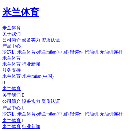
米兰体育
米兰体育
关于我们
公司简介
设备实力
资质认证
产品中心
冷冻机
米兰体育-米兰milan(中国)
铝铸件
汽油机
无油机连杆
米兰体育
米兰体育
行业新闻
服务支持
米兰体育-米兰milan(中国)

米兰体育
关于我们

公司简介
设备实力
资质认证
产品中心

冷冻机
米兰体育-米兰milan(中国)
铝铸件
汽油机
无油机连杆
米兰体育

米兰体育
行业新闻