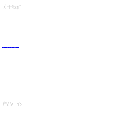
关于我们
公司简介
设备实力
资质认证
产品中心
冷冻机