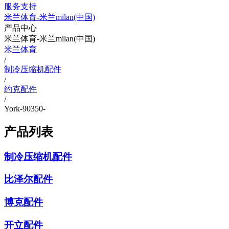
服务支持
米兰体育-米兰milan(中国)
产品中心
米兰体育-米兰milan(中国)
米兰体育
/
制冷压缩机配件
/
约克配件
/
York-90350-
产品列表
制冷压缩机配件
比泽尔配件
博克配件
开立配件