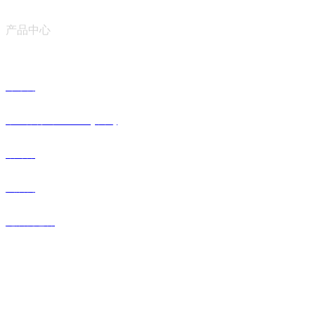
产品中心
冷冻机
米兰体育-米兰milan(中国)
铝铸件
汽油机
无油机连杆