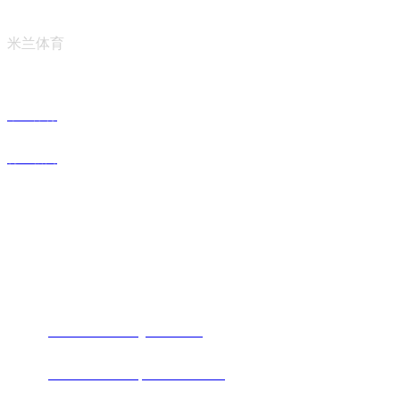
米兰体育
米兰体育
行业新闻
米兰体育-米兰milan(中国)
电话：
0574-88025888
88025555
(switchboard)
传真：
0574-88025632
88025555-805