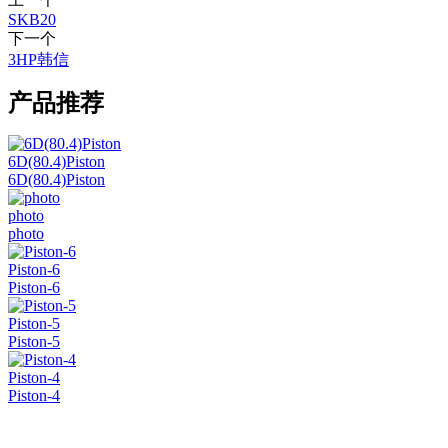
SKB20
下一个
3HP韩信
产品推荐
6D(80.4)Piston
6D(80.4)Piston
photo
photo
Piston-6
Piston-6
Piston-5
Piston-5
Piston-4
Piston-4
搜索