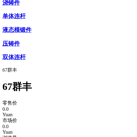
浇铸件
单体连杆
液态模锻件
压铸件
双体连杆
67群丰
67群丰
零售价
0.0
Yuan
市场价
0.0
Yuan