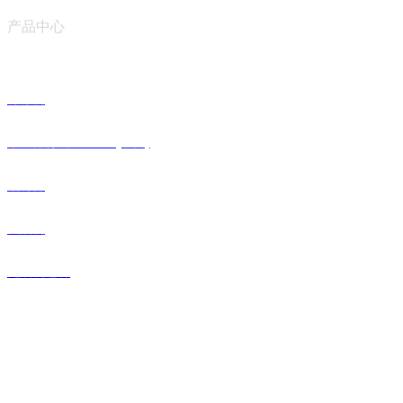
产品中心
冷冻机
米兰体育-米兰milan(中国)
铝铸件
汽油机
无油机连杆