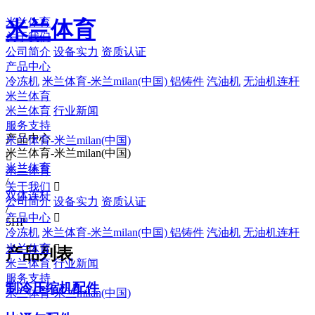
米兰体育
米兰体育
关于我们
公司简介
设备实力
资质认证
产品中心
冷冻机
米兰体育-米兰milan(中国)
铝铸件
汽油机
无油机连杆
米兰体育
米兰体育
行业新闻
服务支持
产品中心
米兰体育-米兰milan(中国)
米兰体育-米兰milan(中国)

米兰体育
米兰体育
/
关于我们

双体连杆
公司简介
设备实力
资质认证
/
产品中心

5HP
冷冻机
米兰体育-米兰milan(中国)
铝铸件
汽油机
无油机连杆
米兰体育

产品列表
米兰体育
行业新闻
服务支持
制冷压缩机配件
米兰体育-米兰milan(中国)