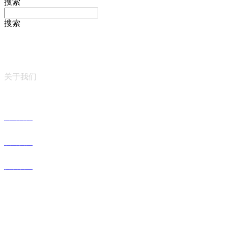
搜索
搜索
专业生产各类制冷压缩机、空气压缩机、汽油发动机内的铝合金连
杆、活塞及其它铸造铝合金配件。
关于我们
公司简介
设备实力
资质认证