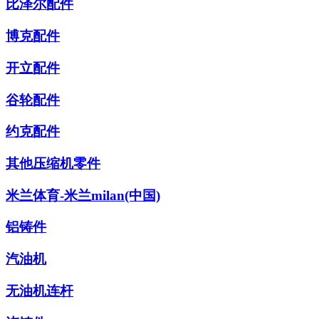
比泽尔配件
博克配件
开立配件
谷轮配件
约克配件
其他压缩机零件
米兰体育-米兰milan(中国)
铝铸件
汽油机
无油机连杆