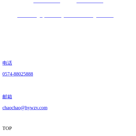
联系人：陈章伟
13305747386
谢金生
13456167092
Email：​
chaochao@hywzv.com
chaochaosales@163.com
电话
0574-88025888
邮箱
chaochao@hywzv.com
TOP