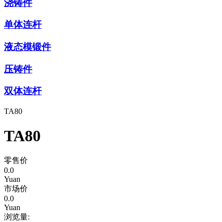
浇铸件
单体连杆
液态模锻件
压铸件
双体连杆
TA80
TA80
零售价
0.0
Yuan
市场价
0.0
Yuan
浏览量: