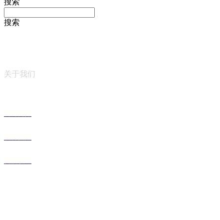
搜索
搜索
专业生产各类制冷压缩机、空气压缩机、汽油发动机内的铝合金连
杆、活塞及其它铸造铝合金配件。
关于我们
公司简介
设备实力
资质认证