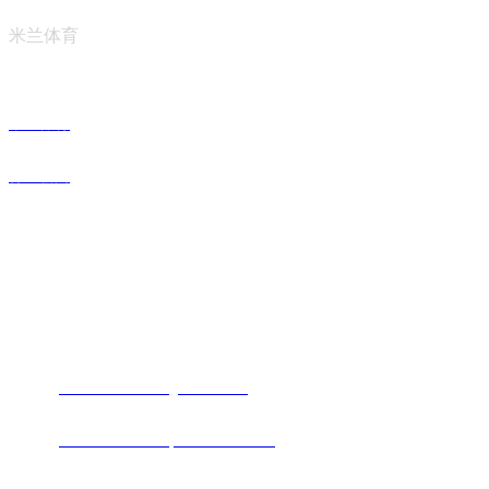
米兰体育
米兰体育
行业新闻
米兰体育-米兰milan(中国)
电话：
0574-88025888
88025555
(switchboard)
传真：
0574-88025632
88025555-805