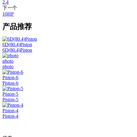
2.4
下一个
10HP
产品推荐
6D(80.4)Piston
6D(80.4)Piston
photo
photo
Piston-6
Piston-6
Piston-5
Piston-5
Piston-4
Piston-4
搜索