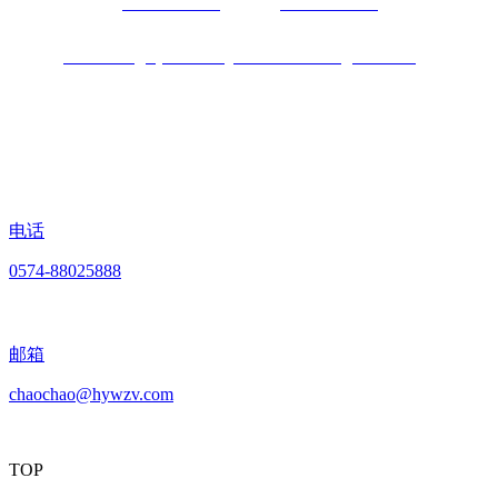
联系人：陈章伟
13305747386
谢金生
13456167092
Email：​
chaochao@hywzv.com
chaochaosales@163.com
电话
0574-88025888
邮箱
chaochao@hywzv.com
TOP