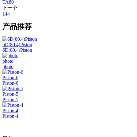
TA80
下一个
144
产品推荐
6D(80.4)Piston
6D(80.4)Piston
photo
photo
Piston-6
Piston-6
Piston-5
Piston-5
Piston-4
Piston-4
搜索