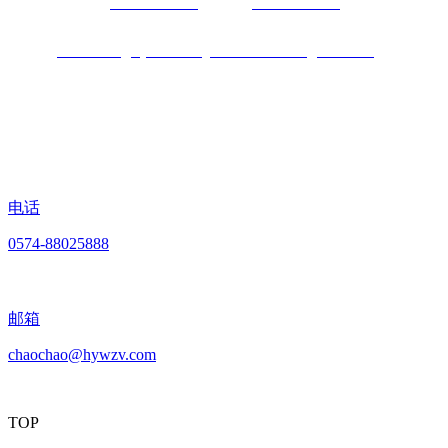
联系人：陈章伟
13305747386
谢金生
13456167092
Email：​
chaochao@hywzv.com
chaochaosales@163.com
电话
0574-88025888
邮箱
chaochao@hywzv.com
TOP