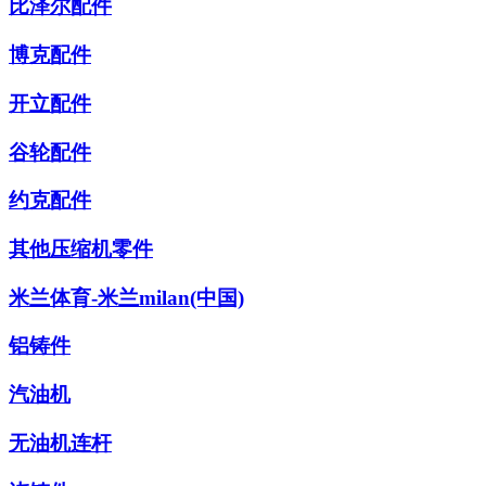
比泽尔配件
博克配件
开立配件
谷轮配件
约克配件
其他压缩机零件
米兰体育-米兰milan(中国)
铝铸件
汽油机
无油机连杆