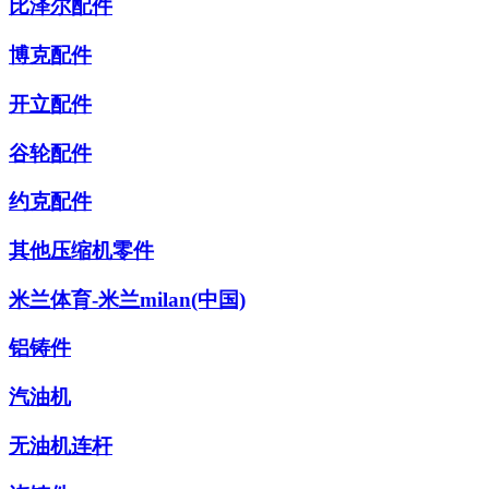
比泽尔配件
博克配件
开立配件
谷轮配件
约克配件
其他压缩机零件
米兰体育-米兰milan(中国)
铝铸件
汽油机
无油机连杆