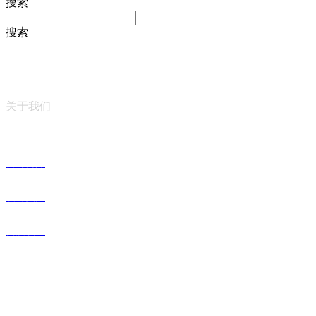
搜索
搜索
专业生产各类制冷压缩机、空气压缩机、汽油发动机内的铝合金连
杆、活塞及其它铸造铝合金配件。
关于我们
公司简介
设备实力
资质认证