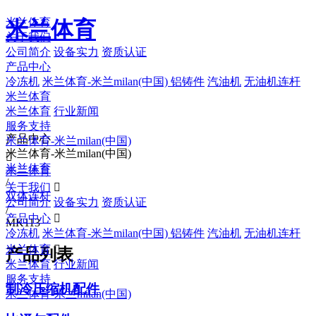
米兰体育
米兰体育
关于我们
公司简介
设备实力
资质认证
产品中心
冷冻机
米兰体育-米兰milan(中国)
铝铸件
汽油机
无油机连杆
米兰体育
米兰体育
行业新闻
服务支持
产品中心
米兰体育-米兰milan(中国)
米兰体育-米兰milan(中国)

米兰体育
米兰体育
/
关于我们

双体连杆
公司简介
设备实力
资质认证
/
产品中心

MK113
冷冻机
米兰体育-米兰milan(中国)
铝铸件
汽油机
无油机连杆
米兰体育

产品列表
米兰体育
行业新闻
服务支持
制冷压缩机配件
米兰体育-米兰milan(中国)