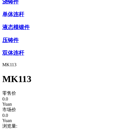
浇铸件
单体连杆
液态模锻件
压铸件
双体连杆
MK113
MK113
零售价
0.0
Yuan
市场价
0.0
Yuan
浏览量: