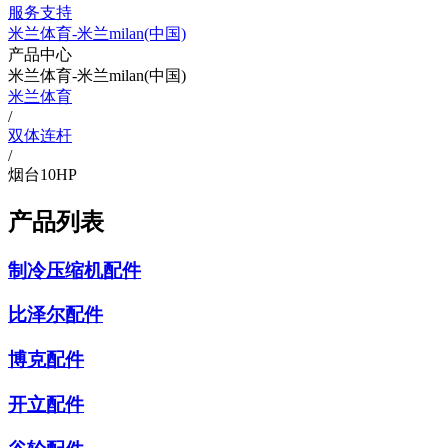
服务支持
米兰体育-米兰milan(中国)
产品中心
米兰体育-米兰milan(中国)
米兰体育
/
双体连杆
/
烟台10HP
产品列表
制冷压缩机配件
比泽尔配件
博克配件
开立配件