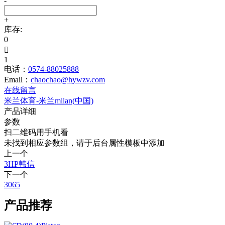
-
+
库存:
0

1
电话：
0574-88025888
Email：
chaochao@hywzv.com
在线留言
米兰体育-米兰milan(中国)
产品详细
参数
扫二维码用手机看
未找到相应参数组，请于后台属性模板中添加
上一个
3HP韩信
下一个
3065
产品推荐