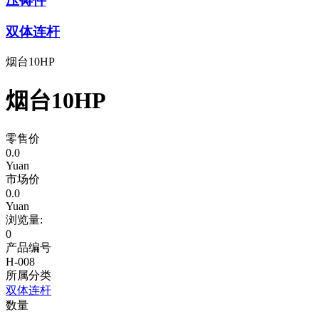
压铸件
双体连杆
烟台10HP
烟台10HP
零售价
0.0
Yuan
市场价
0.0
Yuan
浏览量:
0
产品编号
H-008
所属分类
双体连杆
数量