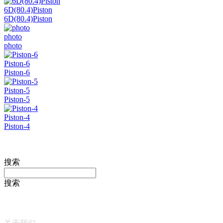
6D(80.4)Piston
6D(80.4)Piston
photo
photo
Piston-6
Piston-6
Piston-5
Piston-5
Piston-4
Piston-4
搜索
搜索
搜索
专业生产各类制冷压缩机、空气压缩机、汽油发动机内的铝合金连杆、