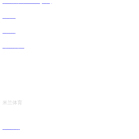
米兰体育-米兰milan(中国)
铝铸件
汽油机
无油机连杆
米兰体育
米兰体育