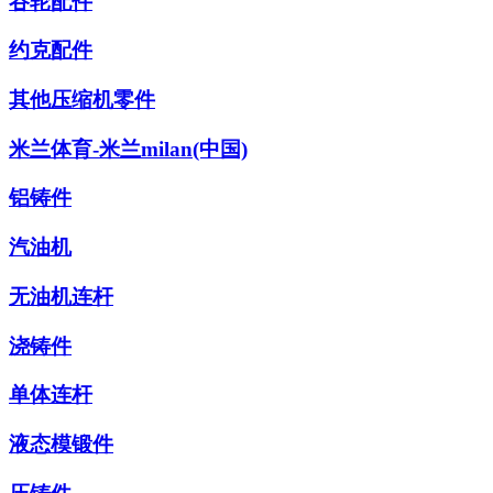
谷轮配件
约克配件
其他压缩机零件
米兰体育-米兰milan(中国)
铝铸件
汽油机
无油机连杆
浇铸件
单体连杆
液态模锻件