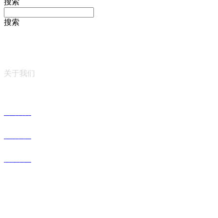
搜索
搜索
专业生产各类制冷压缩机、空气压缩机、汽油发动机内的铝合金连
杆、活塞及其它铸造铝合金配件。
关于我们
公司简介
设备实力
资质认证