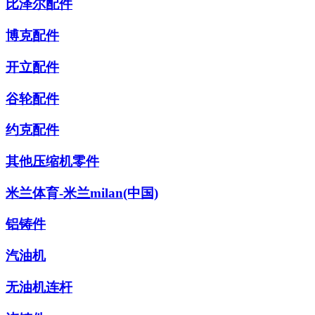
比泽尔配件
博克配件
开立配件
谷轮配件
约克配件
其他压缩机零件
米兰体育-米兰milan(中国)
铝铸件
汽油机
无油机连杆