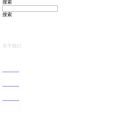
搜索
搜索
专业生产各类制冷压缩机、空气压缩机、汽油发动机内的铝合金连
杆、活塞及其它铸造铝合金配件。
关于我们
公司简介
设备实力
资质认证