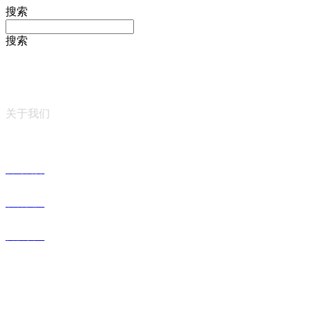
搜索
搜索
专业生产各类制冷压缩机、空气压缩机、汽油发动机内的铝合金连
杆、活塞及其它铸造铝合金配件。
关于我们
公司简介
设备实力
资质认证