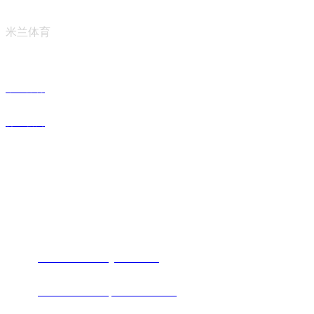
米兰体育
米兰体育
行业新闻
米兰体育-米兰milan(中国)
电话：
0574-88025888
88025555
(switchboard)
传真：
0574-88025632
88025555-805