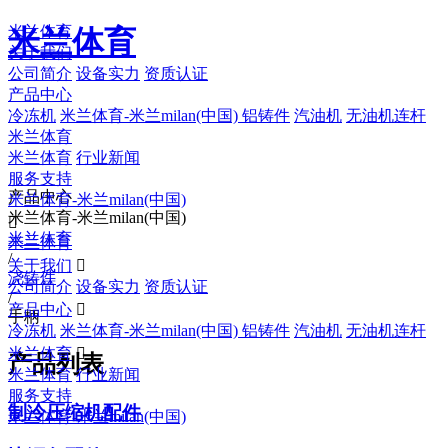
米兰体育
米兰体育
关于我们
公司简介
设备实力
资质认证
产品中心
冷冻机
米兰体育-米兰milan(中国)
铝铸件
汽油机
无油机连杆
米兰体育
米兰体育
行业新闻
服务支持
产品中心
米兰体育-米兰milan(中国)
米兰体育-米兰milan(中国)

米兰体育
米兰体育
/
关于我们

浇铸件
公司简介
设备实力
资质认证
/
产品中心

手柄
冷冻机
米兰体育-米兰milan(中国)
铝铸件
汽油机
无油机连杆
米兰体育

产品列表
米兰体育
行业新闻
服务支持
制冷压缩机配件
米兰体育-米兰milan(中国)