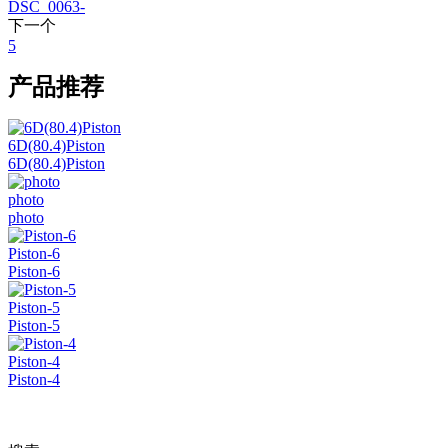
DSC_0063-
下一个
5
产品推荐
6D(80.4)Piston
6D(80.4)Piston
photo
photo
Piston-6
Piston-6
Piston-5
Piston-5
Piston-4
Piston-4
搜索