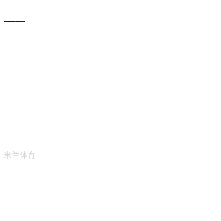
铝铸件
汽油机
无油机连杆
米兰体育
米兰体育
行业新闻