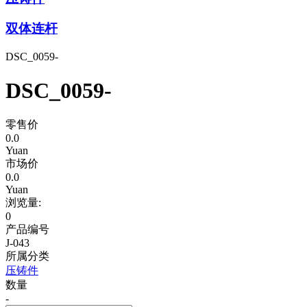
双体连杆
DSC_0059-
DSC_0059-
零售价
0.0
Yuan
市场价
0.0
Yuan
浏览量:
0
产品编号
J-043
所属分类
压铸件
数量
-