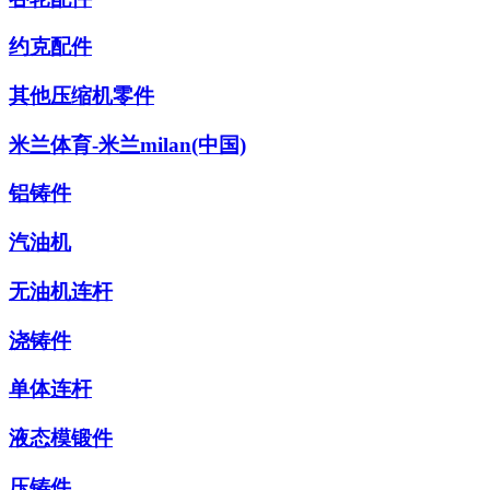
约克配件
其他压缩机零件
米兰体育-米兰milan(中国)
铝铸件
汽油机
无油机连杆
浇铸件
单体连杆
液态模锻件
压铸件