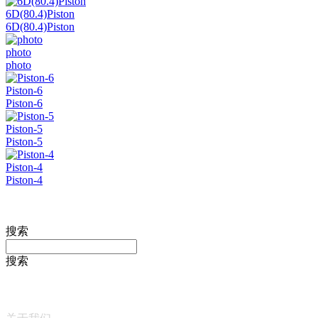
6D(80.4)Piston
6D(80.4)Piston
photo
photo
Piston-6
Piston-6
Piston-5
Piston-5
Piston-4
Piston-4
搜索
搜索
搜索
专业生产各类制冷压缩机、空气压缩机、汽油发动机内的铝合金连杆、