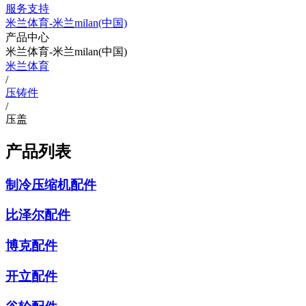
服务支持
米兰体育-米兰milan(中国)
产品中心
米兰体育-米兰milan(中国)
米兰体育
/
压铸件
/
压盖
产品列表
制冷压缩机配件
比泽尔配件
博克配件
开立配件